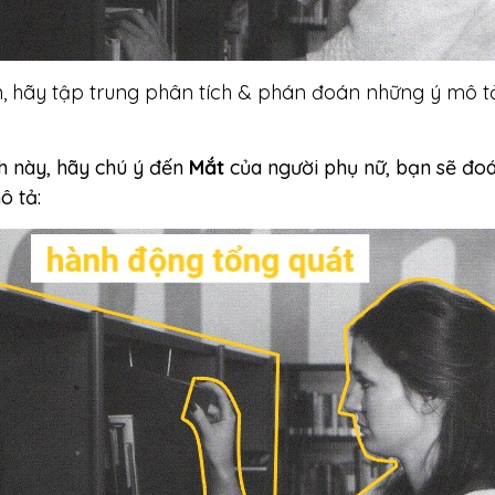
, hãy tập trung phân tích & phán đoán những ý mô t
h này, hãy chú ý đến
Mắt
của người phụ nữ, bạn sẽ đo
ô tả: