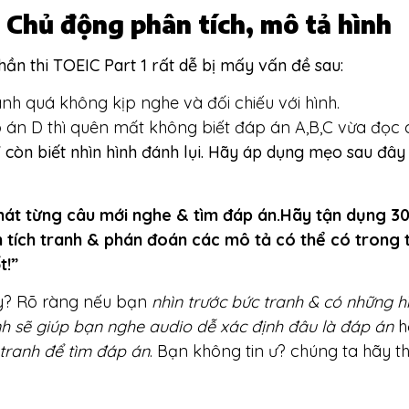
: Chủ động phân tích, mô tả hình
ần thi TOEIC Part 1 rất dễ bị mấy vấn đề sau:
nh quá không kịp nghe và đối chiếu với hình.
án D thì quên mất không biết đáp án A,B,C vừa đọc cá
hỉ còn biết nhìn hình đánh lụi. Hãy áp dụng mẹo sau đâ
hát từng câu mới nghe & tìm đáp án.
Hãy tận dụng 30s
n tích tranh & phán đoán các mô tả có thể có trong 
t!”
ậy? Rõ ràng nếu bạn
nhìn trước bức tranh & có những h
nh sẽ giúp bạn nghe audio dễ xác định đâu là đáp án
h
 tranh để tìm đáp án
.
Bạn không tin ư? chúng ta hãy 