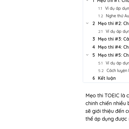
Mẹo thi #1: Ch
Ví dụ áp dụ
Nghe thử Au
Mẹo thi #2: Ch
Ví dụ áp dụ
Mẹo thi #3: Câ
Mẹo thi #4: Ch
Mẹo thi #5: Ch
Ví dụ áp d
Cách luyện
Kết luận
Mẹo thi TOEIC là c
chinh chiến nhiều 
sẽ giới thiệu đến 
thể áp dụng được n