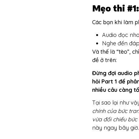
Mẹo thi #1
Các bạn khi làm ph
Audio đọc nha
Nghe đến đáp 
Và thế là “tèo”, c
đề ở trên:
Đừng đợi audio p
hỏi Part 1 để phâ
nhiều câu càng tố
Tại sao lại như v
chính của bức tra
vừa đối chiếu bức
này ngay bây giờ.