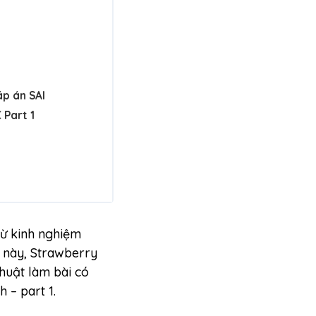
áp án SAI
 Part 1
từ kinh nghiệm
t này, Strawberry
thuật làm bài có
 – part 1.