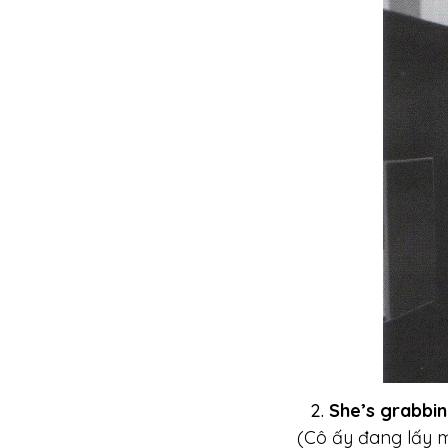
She’s grabbin
(Cô ấy đang lấy 