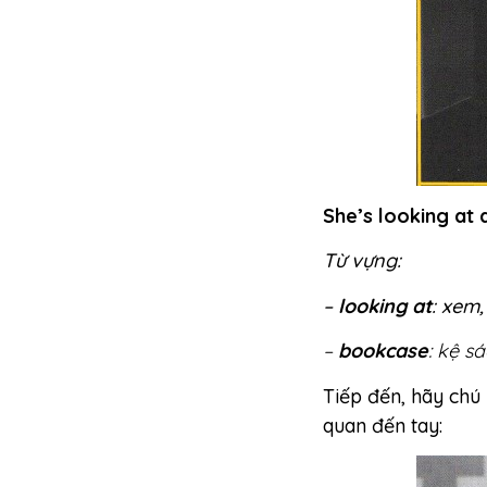
She’s looking at
Từ vựng:
–
looking at
: xem,
–
bookcase
: kệ s
Tiếp đến, hãy chú
quan đến tay: