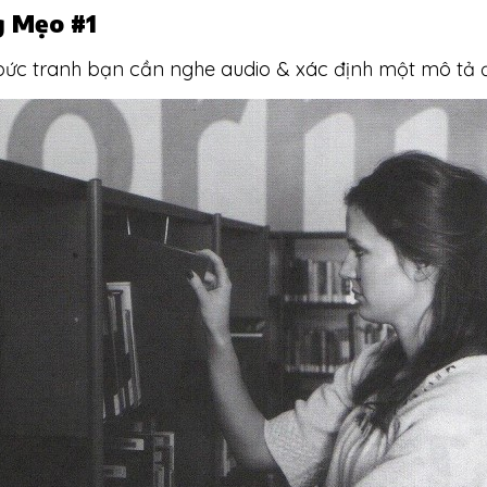
g Mẹo #1
 bức tranh bạn cần nghe audio & xác định một mô tả 