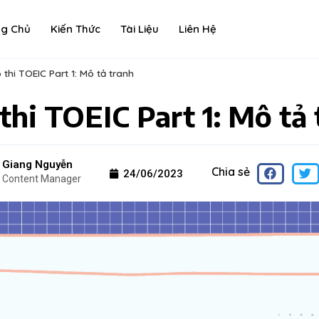
ng Chủ
Kiến Thức
Tài Liệu
Liên Hệ
thi TOEIC Part 1: Mô tả tranh
thi TOEIC Part 1: Mô tả 
Giang Nguyễn
Chia sẻ
24/06/2023
Content Manager