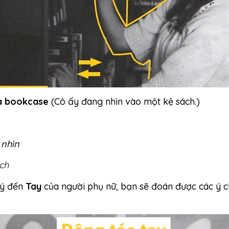
 a bookcase
(Cô ấy đang nhìn vào một kệ sách.)
 nhìn
ách
 ý đến
Tay
của người phụ nữ, bạn sẽ đoán được các ý c