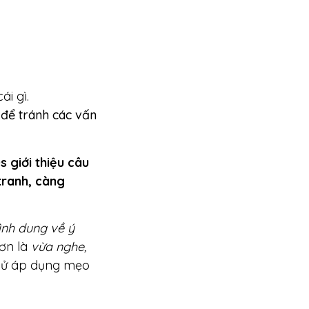
i gì.
y để tránh các vấn
 giới thiệu câu
tranh, càng
ình dung về ý
ơn là
vừa nghe,
thử áp dụng mẹo