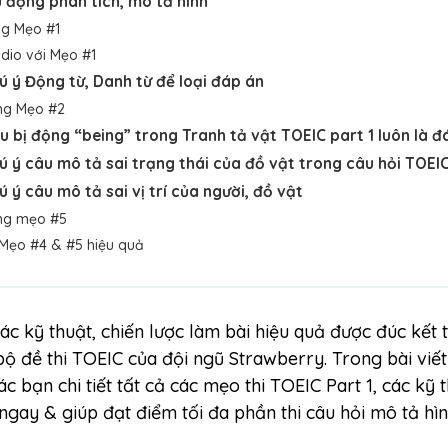
ủ động phân tích, mô tả hình
ng Mẹo #1
dio với Mẹo #1
ú ý Động từ, Danh từ để loại đáp án
ng Mẹo #2
u bị động “being” trong Tranh tả vật TOEIC part 1 luôn là đ
ú ý câu mô tả sai trạng thái của đồ vật trong câu hỏi TOEIC
ú ý câu mô tả sai vị trí của người, đồ vật
ụng mẹo #5
 Mẹo #4 & #5 hiệu quả
ác kỹ thuật, chiến lược làm bài hiệu quả được đúc kết 
bộ đề thi TOEIC của đội ngũ Strawberry. Trong bài viế
các bạn chi tiết tất cả các mẹo thi TOEIC Part 1, các kỹ 
gay & giúp đạt điểm tối đa phần thi câu hỏi mô tả hình