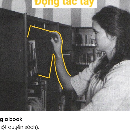
g a book.
một quyển sách).