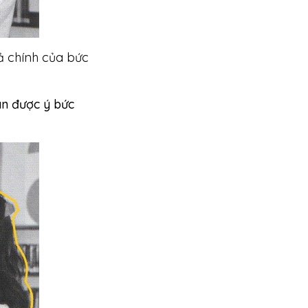
ả chính của bức
án được ý bức