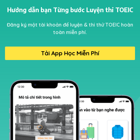
Hướng dẫn bạn Từng bước Luyện thi TOEIC
Đăng ký một tài khoản để luyện & thi thử TOEIC hoàn
toàn miễn phí.
Tải App Học Miễn Phí