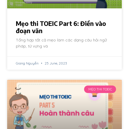
Mẹo thi TOEIC Part 6: Điền vào
đoạn văn
Tổng hợp tất cả mẹo làm các dạng câu hỏi ngữ
pháp, từ vựng và
Giang Nguyễn
25 June, 2023
MẸO THI TOEIC